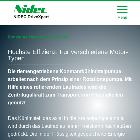
Menu
Konstante Wasserpumpe LKW
Höchste Effizienz. Für verschiedene Motor-
Typen.
Die riemengetriebene Konstantkühlmittelpumpe
arbeitet nach dem Prinzip einer Rotationspumpe. Mit
Hilfe eines rotierenden Laufrades wird die
Zentrifugalkraft zum Transport von Flüssigkeiten
genutzt.
Das Kühlmittel, das axial in die Kreiselpumpe eintritt,
wird durch das Laufrad auf einer Kreisbahn nach außen
gedrückt. Die in der Flüssigkeit gespeicherte Energie